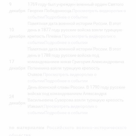
9
1769 году был учрежден военный орден Святого
декабря
Георгия Победоносца.
Просмотреть видеоролик о
событии
Подробнее о событии
Памятная дата военной истории России. В этот
10
день в 1877 году русские войска взяли турецкую
декабря
крепость Плевна.
Просмотреть видеоролик о
событии
Подробнее о событии
Памятная дата военной истории России. В этот
день в 1788 году русские войска под
17
командованием князя Григория Александровича
декабря
Потемкина взяли турецкую крепость
Очаков.
Просмотреть видеоролик о
событии
Подробнее о событии
День воинской славы России. В 1790 году русские
войска под командованием Александра
24
Васильевича Суворова взяли турецкую крепость
декабря
Измаил.
Просмотреть видеоролик о
событии
Подробнее о событии
по материалам
Российского военно-исторического
общества