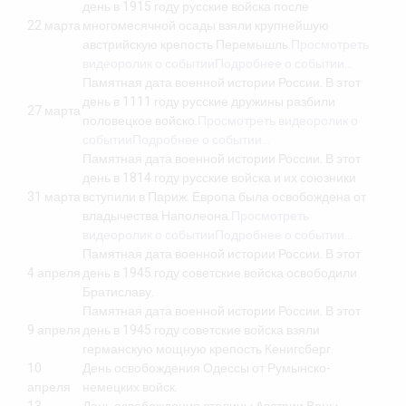
день в 1915 году русские войска после
22 марта
многомесячной осады взяли крупнейшую
австрийскую крепость Перемышль.
Просмотреть
видеоролик о событии
Подробнее о событии…
Памятная дата военной истории России. В этот
день в 1111 году русские дружины разбили
27 марта
половецкое войско.
Просмотреть видеоролик о
событии
Подробнее о событии…
Памятная дата военной истории России. В этот
день в 1814 году русские войска и их союзники
31 марта
вступили в Париж. Европа была освобождена от
владычества Наполеона.
Просмотреть
видеоролик о событии
Подробнее о событии…
Памятная дата военной истории России. В этот
4 апреля
день в 1945 году советские войска освободили
Братиславу.
Памятная дата военной истории России. В этот
9 апреля
день в 1945 году советские войска взяли
германскую мощную крепость Кенигсберг.
10
День освобождения Одессы от Румынско-
апреля
немецких войск.