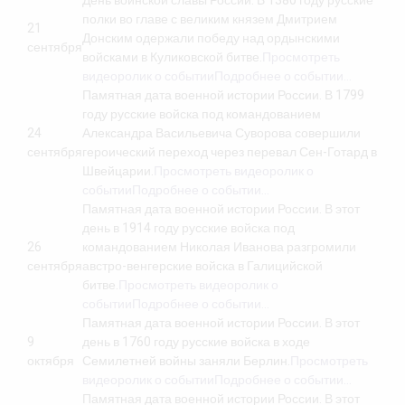
День воинской славы России. В 1380 году русские
полки во главе с великим князем Дмитрием
21
Донским одержали победу над ордынскими
сентября
войсками в Куликовской битве.
Просмотреть
видеоролик о событии
Подробнее о событии…
Памятная дата военной истории России. В 1799
году русские войска под командованием
24
Александра Васильевича Суворова совершили
сентября
героический переход через перевал Сен-Готард в
Швейцарии.
Просмотреть видеоролик о
событии
Подробнее о событии…
Памятная дата военной истории России. В этот
день в 1914 году русские войска под
26
командованием Николая Иванова разгромили
сентября
австро-венгерские войска в Галицийской
битве.
Просмотреть видеоролик о
событии
Подробнее о событии…
Памятная дата военной истории России. В этот
9
день в 1760 году русские войска в ходе
октября
Семилетней войны заняли Берлин.
Просмотреть
видеоролик о событии
Подробнее о событии…
Памятная дата военной истории России. В этот