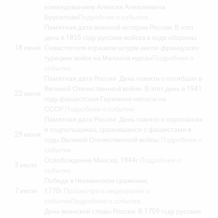
командованием Алексея Алексеевича
Брусилова
Подробнее о событии…
Памятная дата военной истории России. В этот
день в 1855 году русские войска в ходе обороны
18 июня
Севастополя отразили штурм англо-французско-
турецких войск на Малахов курган
Подробнее о
событии…
Памятная дата России. День памяти о погибших в
Великой Отечественной войне. В этот день в 1941
22 июня
году фашистская Германия напала на
СССР.
Подробнее о событии…
Памятная дата России. День памяти о партизанах
и подпольщиках, сражавшихся с фашистами в
29 июня
годы Великой Отечественной войны.
Подробнее о
событии…
Освобождение Минска, 1944г.
Подробнее о
3 июля
событии…
Победа в Чесменском сражении,
7 июля
1770г.
Просмотреть видеоролик о
событии
Подробнее о событии…
День воинской славы России. В 1709 году русская