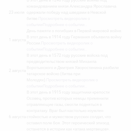
В этот день в 1240 году русские воины под
командованием князя Александра Ярославича
23 июля
одержали победу над шведами в Невской
битве.
Просмотреть видеоролик о
событии
Подробнее о событии…
День памяти о погибших в Первой мировой войне.
В этот день в 1914 году Германия объявила войну
1 августа
России.
Просмотреть видеоролик о
событии
Подробнее о событии…
В этот день в 1572 году русские войска под
предводительством князей Михаила
Воротынского и Дмитрия Хворостинина разбили
2 августа
татарское войско (битва при
Молодях).
Просмотреть видеоролик о
событии
Подробнее о событии…
В этот день в 1915 году защитники крепости
Осовец, против которых немцы применили
отравляющие газы, смогли подняться в
контратаку. Враг был настолько изумлен
6 августа
стойкостью и мужеством русских солдат, что
оставил поле боя. Этот героический эпизод
останется в истории как «атака мертвецов».