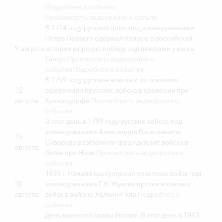
Подробнее о событии…
Просмотреть видеоролик о событи
В 1714 году русский флот под командованием
Петра Первого одержал первую в российской
9 августа
истории морскую победу над шведами у мыса
Гангут.
Просмотреть видеоролик о
событии
Подробнее о событии…
В 1759 году русские войска и их союзники
12
разгромили прусские войска в сражении при
августа
Кунерсдорфе.
Просмотреть видеоролик о
событии
В этот день в 1799 году русские войска под
командованием Александра Васильевича
15
Суворова разгромили французские войска в
августа
битве при Нови.
Просмотреть видеоролик о
событии
1939 г. Начало наступления советских войск под
20
командованием Г.К. Жукова против японских
августа
войск в районе Халхин-Гола.
Подробнее о
событии…
День воинской славы России. В этот день в 1943