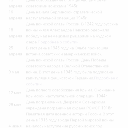
13
День освобождения столицы Австрии Вены
апреля
советскими войсками 1945г.
16
День начала Берлинской стратегической
апреля
наступательной операции 1945г.
День воинской славы России. В 1242 году русские
18
воины князя Александра Невского одержали
апреля
победу над немецкими рыцарями на Чудском
озере.
Подробнее о событии…
25
В этот день в 1945 году на Эльбе произошла
апреля
встреча советских и американских войск.
День воинской славы России. День Победы
советского народа в Великой Отечественной
9 мая
войне. В этот день в 1945 году была подписана
капитуляция фашистской Германии.
Подробнее о
событии…
День полного освобождения Крыма. Окончание
12 мая
Крымской наступательной операции. 1944г
День пограничника. Декретом Совнаркома
28 мая
учреждена пограничная охрана РСФСР 1918г.
Памятная дата военной истории России. В этот
день в 1916 году в ходе Первой мировой войны
4 июня
началось наступление русских войск под