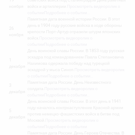
19
советских войск под Сталинградом День ракетных
ноября
войск и артиллерии.
Просмотреть видеоролик о
событии
Подробнее о событии…
Памятная дата военной истории России. В этот
день в 1904 году русские войска в ходе обороны
26
крепости Порт-Артур отразили штурм японских
ноября
войск.
Просмотреть видеоролик о
событии
Подробнее о событии
День воинской славы России. В 1853 году русская
эскадра под командованием Павла Степановича
1
Нахимова одержала победу над турецкой
декабря
эскадрой у мыса Синоп.
Просмотреть видеоролик
о событии
Подробнее о событии…
Памятная дата России. День Неизвестного
3
солдата.
Просмотреть видеоролик о
декабря
событии
Подробнее о событии…
День воинской славы России. В этот день в 1941
году началось контрнаступление Красной армии
5
против немецко-фашистских войск в битве под
декабря
Москвой.
Просмотреть видеоролик о
событии
Подробнее о событии
Памятная дата России. День Героев Отечества. В