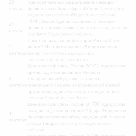
23
году советские войска разгромили немецко-
августа
фашистские войска в Курской битве.
Просмотреть
видеоролик о событии
Подробнее о событии…
1944г. Освобождение Кишинева от немецко-
24
фашистских захватчиков
Просмотреть видеоролик
августа
о событии
Подробнее о событии…
Памятная дата военной истории России. В этот
2
день в 1945 году окончилась Вторая мировая
сентября
война.
Просмотреть видеоролик о
событии
Подробнее о событии…
День воинской славы России. В 1812 году русская
армия под командованием Михаила
8
Илларионовича Кутузова выстояла в
сентября
генеральном сражении с французской армией
при селе Бородино.
Просмотреть видеоролик о
событии
Подробнее о событии…
День воинской славы России. В 1790 году русская
эскадра под командованием Фёдора Фёдоровича
11
Ушакова одержала победу над турецкой эскадрой
сентября
у мыса Тендра.
Просмотреть видеоролик о
событии