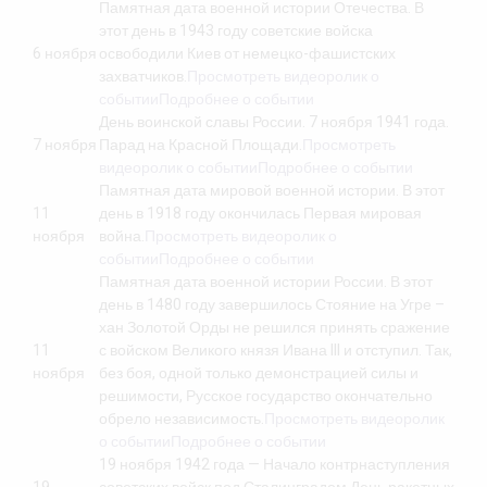
Памятная дата военной истории Отечества. В
этот день в 1943 году советские войска
6 ноября
освободили Киев от немецко-фашистских
захватчиков.
Просмотреть видеоролик о
событии
Подробнее о событии
День воинской славы России. 7 ноября 1941 года.
7 ноября
Парад на Красной Площади.
Просмотреть
видеоролик о событии
Подробнее о событии
Памятная дата мировой военной истории. В этот
11
день в 1918 году окончилась Первая мировая
ноября
война.
Просмотреть видеоролик о
событии
Подробнее о событии
Памятная дата военной истории России. В этот
день в 1480 году завершилось Стояние на Угре –
хан Золотой Орды не решился принять сражение
11
с войском Великого князя Ивана III и отступил. Так,
ноября
без боя, одной только демонстрацией силы и
решимости, Русское государство окончательно
обрело независимость.
Просмотреть видеоролик
о событии
Подробнее о событии
19 ноября 1942 года — Начало контрнаступления