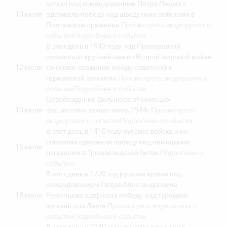
армия под командованием Петра Первого
10 июля
одержала победу над шведскими войсками в
Полтавском сражении.
Просмотреть видеоролик о
событии
Подробнее о событии…
В этот день в 1943 году под Прохоровкой
произошло крупнейшее во Второй мировой войне
12 июля
танковое сражение между советской и
германской армиями.
Просмотреть видеоролик о
событии
Подробнее о событии…
Освобождение Вильнюса от немецко-
13 июля
фашистских захватчиков, 1944г.
Просмотреть
видеоролик о событии
Подробнее о событии…
В этот день в 1410 году русские войска и их
союзники одержали победу над немецкими
15 июля
рыцарями в Грюнвальдской битве.
Подробнее о
событии…
В этот день в 1770 год русская армия под
командованием Петра Александровича
18 июля
Румянцева одержала победу над турецкой
армией при Ларге.
Просмотреть видеоролик о
событии
Подробнее о событии…