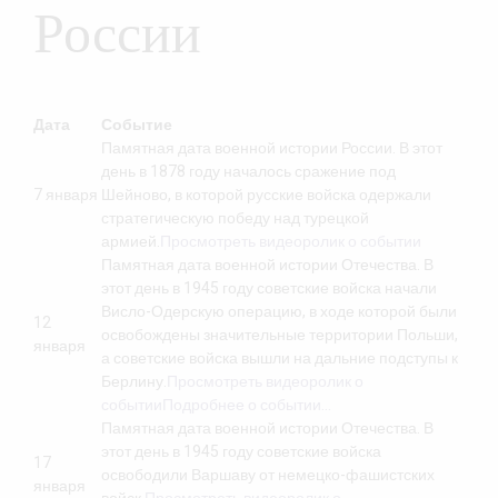
России
Дата
Событие
Памятная дата военной истории России. В этот
день в 1878 году началось сражение под
7 января
Шейново, в которой русские войска одержали
стратегическую победу над турецкой
армией.
Просмотреть видеоролик о событии
Памятная дата военной истории Отечества. В
этот день в 1945 году советские войска начали
Висло-Одерскую операцию, в ходе которой были
12
освобождены значительные территории Польши,
января
а советские войска вышли на дальние подступы к
Берлину.
Просмотреть видеоролик о
событии
Подробнее о событии…
Памятная дата военной истории Отечества. В
этот день в 1945 году советские войска
17
освободили Варшаву от немецко-фашистских
января