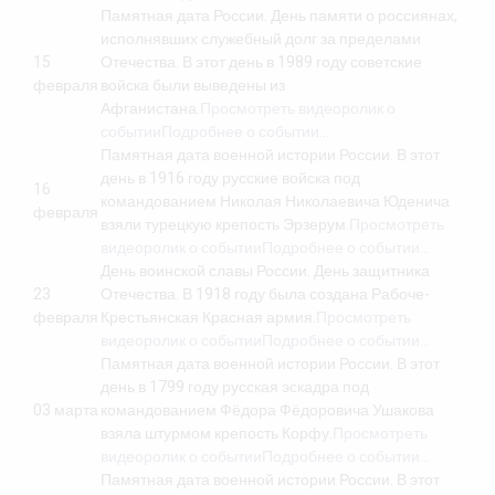
Памятная дата России. День памяти о россиянах,
исполнявших служебный долг за пределами
15
Отечества. В этот день в 1989 году советские
февраля
войска были выведены из
Афганистана.
Просмотреть видеоролик о
событии
Подробнее о событии…
Памятная дата военной истории России. В этот
день в 1916 году русские войска под
16
командованием Николая Николаевича Юденича
февраля
взяли турецкую крепость Эрзерум.
Просмотреть
видеоролик о событии
Подробнее о событии…
День воинской славы России. День защитника
23
Отечества. В 1918 году была создана Рабоче-
февраля
Крестьянская Красная армия.
Просмотреть
видеоролик о событии
Подробнее о событии…
Памятная дата военной истории России. В этот
день в 1799 году русская эскадра под
03 марта
командованием Фёдора Фёдоровича Ушакова
взяла штурмом крепость Корфу.
Просмотреть
видеоролик о событии
Подробнее о событии…
Памятная дата военной истории России. В этот